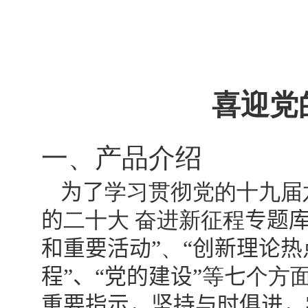
喜迎党
一、产品介绍
为了
学习贯彻党的十九届
的
二十大 奋进新征程
专题
和重要活动
”、“
创新理论热
程
”
、“
党的建设
”
等
七
个方
重要指示，
坚持与时俱进，